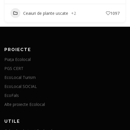
Ceaiuri de plante uscate
+2
1097
PROIECTE
Piața Ecolocal
PGS CERT
EcoLocal Turism
EcoLocal SOCIAL
EcoFals
Alte proiecte Ecolocal
UTILE