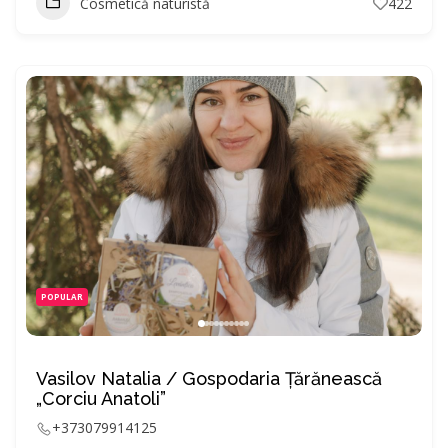
Cosmetică naturistă
422
POPULAR
Vasilov Natalia / Gospodaria Ţărănească
„Corciu Anatoli”
+373079914125