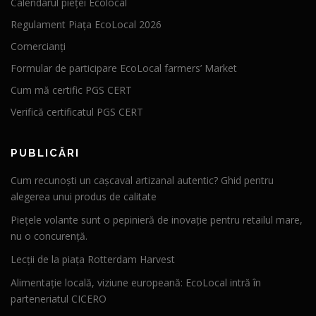
Calendarul pieței Ecolocal
Regulament Piața EcoLocal 2026
Comercianți
Formular de participare EcoLocal farmers’ Market
Cum mă certific PGS CERT
Verifică certificatul PGS CERT
PUBLICĂRI
Cum recunoști un cașcaval artizanal autentic? Ghid pentru
alegerea unui produs de calitate
Piețele volante sunt o pepinieră de inovație pentru retailul mare,
nu o concurență.
Lecții de la piața Rotterdam Harvest
Alimentație locală, viziune europeană: EcoLocal intră în
parteneriatul CICERO