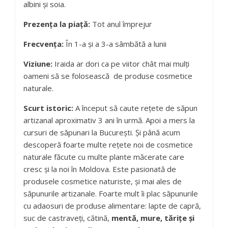
albini și soia.
Prezența la piață:
Tot anul împrejur
Frecvența:
În 1-a și a 3-a sâmbătă a lunii
Viziune:
Iraida ar dori ca pe viitor chât mai mulți
oameni să se folosească de produse cosmetice
naturale.
Scurt istoric:
A început să caute rețete de săpun
artizanal aproximativ 3 ani în urmă. Apoi a mers la
cursuri de săpunari la București. Și până acum
descoperă foarte multe rețete noi de cosmetice
naturale făcute cu multe plante măcerate care
cresc și la noi în Moldova. Este pasionată de
produsele cosmetice naturiste, și mai ales de
săpunurile artizanale. Foarte mult îi plac săpunurile
cu adaosuri de produse alimentare: lapte de capră,
suc de castraveți, cătină,
mentă, mure, tărițe și