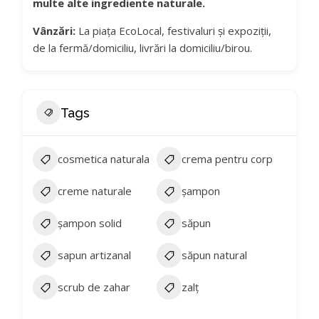
multe alte ingrediente naturale.
Vânzări:
La piața EcoLocal, festivaluri și expoziții,
de la fermă/domiciliu, livrări la domiciliu/birou.
Tags
cosmetica naturala
crema pentru corp
creme naturale
șampon
șampon solid
săpun
sapun artizanal
săpun natural
scrub de zahar
zalț