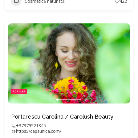
Cosmetică naturistă
422
POPULAR
Portarescu Carolina / Carolush Beauty
+37379521345
https://capsunica.com/