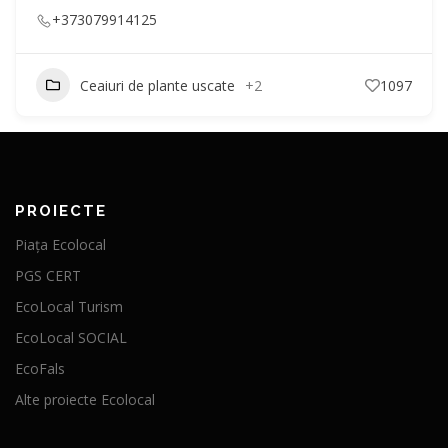
+373079914125
Ceaiuri de plante uscate
+2
1097
PROIECTE
Piața Ecolocal
PGS CERT
EcoLocal Turism
EcoLocal SOCIAL
EcoFals
Alte proiecte Ecolocal