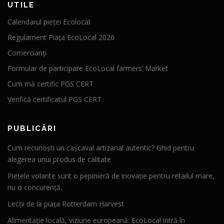
UTILE
Calendarul pieței Ecolocal
Regulament Piața EcoLocal 2026
Comercianți
Formular de participare EcoLocal farmers’ Market
Cum mă certific PGS CERT
Verifică certificatul PGS CERT
PUBLICĂRI
Cum recunoști un cașcaval artizanal autentic? Ghid pentru
alegerea unui produs de calitate
Piețele volante sunt o pepinieră de inovație pentru retailul mare,
nu o concurență.
Lecții de la piața Rotterdam Harvest
Alimentație locală, viziune europeană: EcoLocal intră în