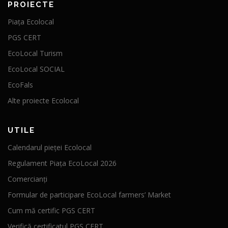
PROIECTE
Piața Ecolocal
PGS CERT
EcoLocal Turism
EcoLocal SOCIAL
EcoFals
Alte proiecte Ecolocal
UTILE
Calendarul pieței Ecolocal
Regulament Piața EcoLocal 2026
Comercianți
Formular de participare EcoLocal farmers’ Market
Cum mă certific PGS CERT
Verifică certificatul PGS CERT