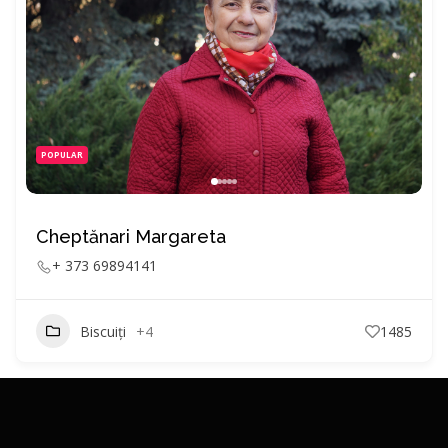
POPULAR
Cheptănari Margareta
+ 373 69894141
Biscuiți
+4
1485