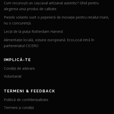
Cum recunoști un cașcaval artizanal autentic? Ghid pentru
alegerea unui produs de calitate
Piețele volante sunt o pepinieră de inovație pentru retailul mare,
nu o concurență.
Lecții de la piața Rotterdam Harvest
Alimentație locală, viziune europeană: EcoLocal intră în
parteneriatul CICERO
IMPLICĂ-TE
Condiții de aderare
Voluntariat
TERMENI & FEEDBACK
Politică de confidențialitate
Termeni și condiții