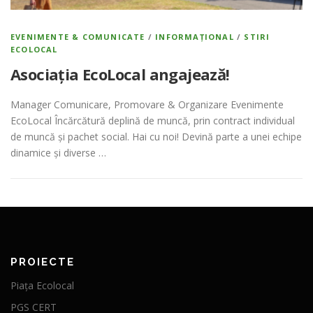
EVENIMENTE & COMUNICATE
/
INFORMAȚIONAL
/
STIRI
ECOLOCAL
Asociația EcoLocal angajează!
Manager Comunicare, Promovare & Organizare Evenimente
EcoLocal Încărcătură deplină de muncă, prin contract individual
de muncă și pachet social. Hai cu noi! Devină parte a unei echipe
dinamice și diverse …
PROIECTE
Piața Ecolocal
PGS CERT