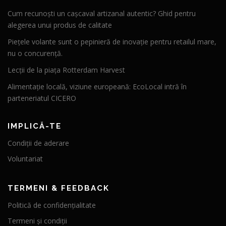
Cum recunoști un cașcaval artizanal autentic? Ghid pentru
alegerea unui produs de calitate
Piețele volante sunt o pepinieră de inovație pentru retailul mare,
nu o concurență.
Lecții de la piața Rotterdam Harvest
Alimentație locală, viziune europeană: EcoLocal intră în
parteneriatul CICERO
IMPLICĂ-TE
Condiții de aderare
Voluntariat
TERMENI & FEEDBACK
Politică de confidențialitate
Termeni și condiții