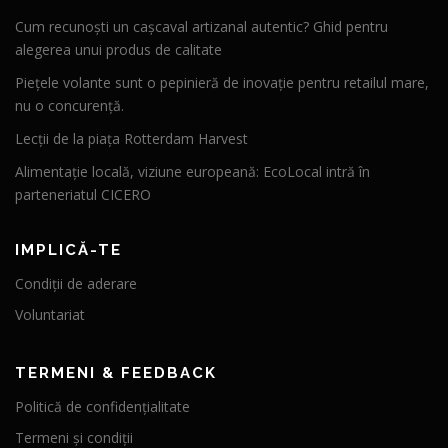
Cum recunoști un cașcaval artizanal autentic? Ghid pentru
alegerea unui produs de calitate
Piețele volante sunt o pepinieră de inovație pentru retailul mare,
nu o concurență.
Lecții de la piața Rotterdam Harvest
Alimentație locală, viziune europeană: EcoLocal intră în
parteneriatul CICERO
IMPLICĂ-TE
Condiții de aderare
Voluntariat
TERMENI & FEEDBACK
Politică de confidențialitate
Termeni și condiții