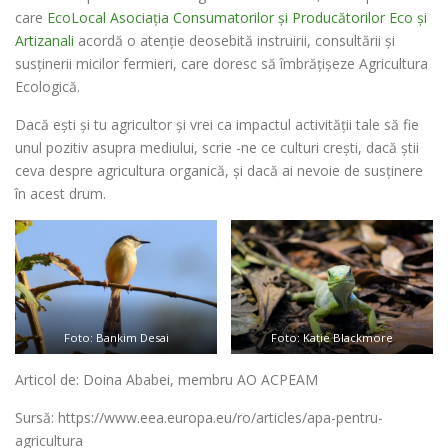
care
EcoLocal Asociația Consumatorilor și Producătorilor Eco și
Artizanali
acordă o atenție deosebită instruirii, consultării și
susținerii micilor fermieri, care doresc să îmbrățișeze Agricultura
Ecologică.
Dacă ești și tu agricultor și vrei ca impactul activității tale să fie
unul pozitiv asupra mediului, scrie -ne ce culturi crești, dacă știi
ceva despre agricultura organică, și dacă ai nevoie de susținere
în acest drum.
Foto: Bankim Desai
Foto: Katie Blackmore
Articol de: Doina Ababei, membru AO ACPEAM
Sursă: https://www.eea.europa.eu/ro/articles/apa-pentru-
agricultura