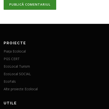
PROIECTE
Piața Ecolocal
PGS CERT
EcoLocal Turism
EcoLocal SOCIAL
EcoFals
Alte proiecte Ecolocal
UTILE