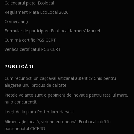
Calendarul pieței Ecolocal
Regulament Piața EcoLocal 2026
Comercianți
Formular de participare EcoLocal farmers’ Market
Cum mă certific PGS CERT
Verifică certificatul PGS CERT
PUBLICĂRI
Cum recunoști un cașcaval artizanal autentic? Ghid pentru
alegerea unui produs de calitate
Piețele volante sunt o pepinieră de inovație pentru retailul mare,
nu o concurență.
Lecții de la piața Rotterdam Harvest
Alimentație locală, viziune europeană: EcoLocal intră în
parteneriatul CICERO