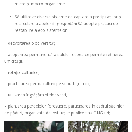
micro și macro organisme;
Să utilizeze diverse sisteme de captare a precipitațiilor și
recirculare a apelor în gospodării;Să adopte practici de
restabilire a eco-sistemelor:
– dezvoltarea biodiversității,
– acoperirea permanentă a solului- ceeea ce permite reținerea
umidității,
– rotația culturilor,
– practicarea permaculturii pe suprafețe mici,
– utilizarea îngrășămintelor verzi,
– plantarea perdelelor forestiere, participarea în cadrul sădirilor
de păduri, organizate de instituțiile publice sau ONG-uri;