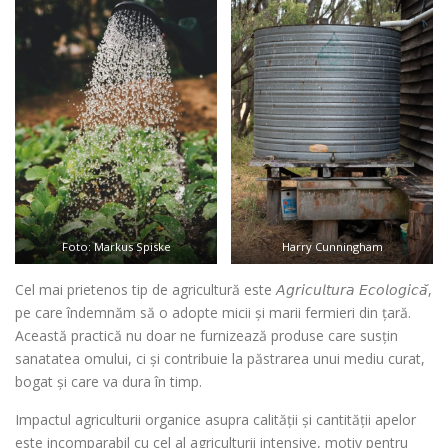
Foto: Markus Spiske
Harry Cunningham
Cel mai prietenos tip de agricultură este 𝘈𝘨𝘳𝘪𝘤𝘶𝘭𝘵𝘶𝘳𝘢 𝘌𝘤𝘰𝘭𝘰𝘨𝘪𝘤𝘢̆,
pe care îndemnăm să o adopte micii și marii fermieri din țară.
Această practică nu doar ne furnizează produse care susțin
sanatatea omului, ci și contribuie la păstrarea unui mediu curat,
bogat și care va dura în timp.
Impactul agriculturii organice asupra calității și cantității apelor
este incomparabil cu cel al agriculturii intensive, motiv pentru