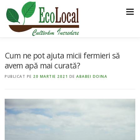
Sari
la
Meniu
conținut
DESPRE NOI
BLOG
PIAȚA ECOLOCAL
Cum ne pot ajuta micii fermieri să
avem apă mai curată?
PGS CERT
ECOLOCAL TURISM
PUBLICAT PE
20 MARTIE 2021
DE
ABABEI DOINA
ROMÂNĂ
ALTE PROIECTE