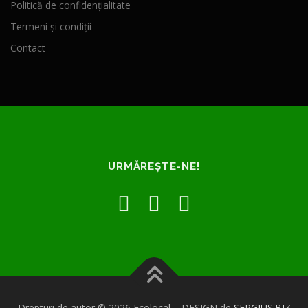
Politică de confidențialitate
Termeni și condiții
Contact
URMĂREȘTE-NE!
Drepturi de autor © 2026 Ecolocal
–
DESIGN de
SERGIUS.BIZ