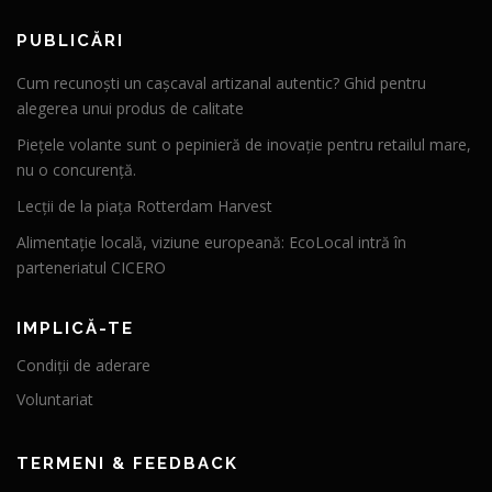
PUBLICĂRI
Cum recunoști un cașcaval artizanal autentic? Ghid pentru
alegerea unui produs de calitate
Piețele volante sunt o pepinieră de inovație pentru retailul mare,
nu o concurență.
Lecții de la piața Rotterdam Harvest
Alimentație locală, viziune europeană: EcoLocal intră în
parteneriatul CICERO
IMPLICĂ-TE
Condiții de aderare
Voluntariat
TERMENI & FEEDBACK