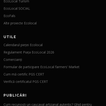
EcoLocal Turism
EcoLocal SOCIAL
EcoFals
Alte proiecte Ecolocal
UTILE
Calendarul pieței Ecolocal
Regulament Piața EcoLocal 2026
Comercianți
Formular de participare EcoLocal farmers’ Market
Cum mă certific PGS CERT
Verifică certificatul PGS CERT
PUBLICĂRI
Cum recunoști un cașcaval artizanal autentic? Ghid pentru