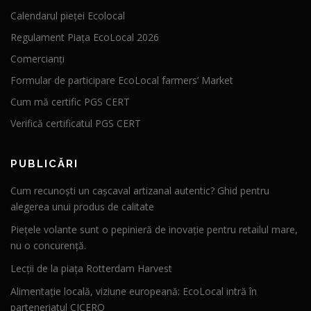
Calendarul pieței Ecolocal
Regulament Piața EcoLocal 2026
Comercianți
Formular de participare EcoLocal farmers’ Market
Cum mă certific PGS CERT
Verifică certificatul PGS CERT
PUBLICĂRI
Cum recunoști un cașcaval artizanal autentic? Ghid pentru
alegerea unui produs de calitate
Piețele volante sunt o pepinieră de inovație pentru retailul mare,
nu o concurență.
Lecții de la piața Rotterdam Harvest
Alimentație locală, viziune europeană: EcoLocal intră în
parteneriatul CICERO