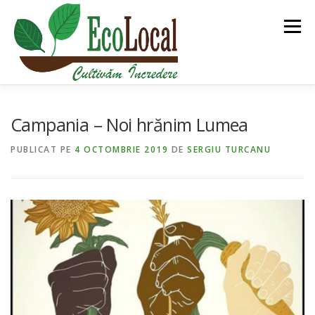
Sari
la
Meniu
conținut
DESPRE NOI
BLOG
PIAȚA ECOLOCAL
Campania – Noi hrănim Lumea
PUBLICAT PE
4 OCTOMBRIE 2019
DE
SERGIU TURCANU
PGS CERT
ECOLOCAL TURISM
ROMÂNĂ
ALTE PROIECTE