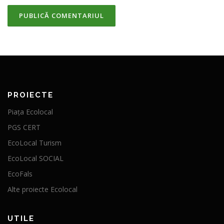
PROIECTE
Piața Ecolocal
PGS CERT
EcoLocal Turism
EcoLocal SOCIAL
EcoFals
Alte proiecte Ecolocal
UTILE