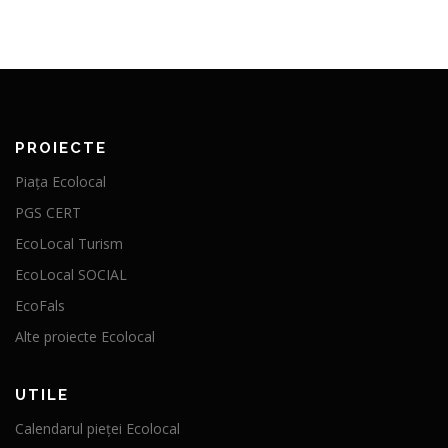
PROIECTE
Piața Ecolocal
PGS CERT
EcoLocal Turism
EcoLocal SOCIAL
EcoFals
Alte proiecte Ecolocal
UTILE
Calendarul pieței Ecolocal