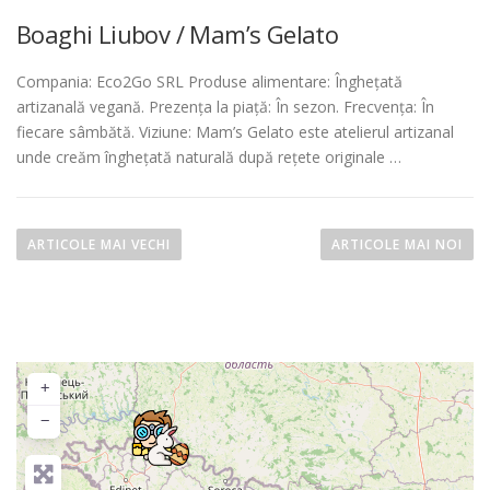
Boaghi Liubov / Mam’s Gelato
Compania: Eco2Go SRL Produse alimentare: Înghețată
artizanală vegană. Prezența la piață: În sezon. Frecvența: În
fiecare sâmbătă. Viziune: Mam’s Gelato este atelierul artizanal
unde creăm înghețată naturală după rețete originale …
N
a
ARTICOLE MAI VECHI
ARTICOLE MAI NOI
v
i
g
a
+
r
−
e
î