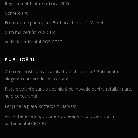
Regulament Piața EcoLocal 2026
Comercianți
Formular de participare EcoLocal farmers’ Market
Cum mă certific PGS CERT
Verifică certificatul PGS CERT
PUBLICĂRI
Cum recunoști un cașcaval artizanal autentic? Ghid pentru
alegerea unui produs de calitate
Piețele volante sunt o pepinieră de inovație pentru retailul mare,
nu o concurență.
Lecții de la piața Rotterdam Harvest
Alimentație locală, viziune europeană: EcoLocal intră în
parteneriatul CICERO