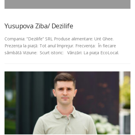
Yusupova Ziba/ Dezilife
Compania: “Dezilife” SRL Produse alimentare: Unt Ghee.
Prezența la piață: Tot anul împrejur. Frecvența: În fiecare
sâmbătă Viziune: Scurt istoric: Vânzări: La piața EcoLocal.