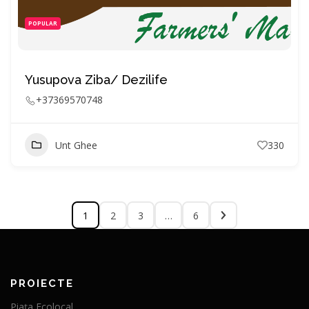
POPULAR
Yusupova Ziba/ Dezilife
+37369570748
Unt Ghee
330
1
2
3
…
6
PROIECTE
Piața Ecolocal