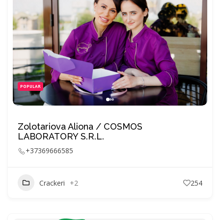
POPULAR
Zolotariova Aliona / COSMOS
LABORATORY S.R.L.
+37369666585
Crackeri
+2
254