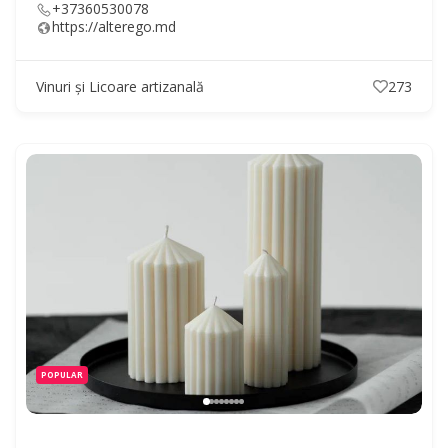
+37360530078
https://alterego.md
Vinuri și Licoare artizanală
273
POPULAR