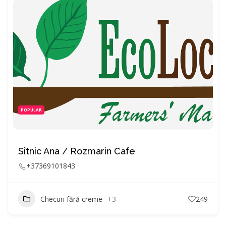
POPULAR
Sîtnic Ana / Rozmarin Cafe
+37369101843
Checuri fără creme
+3
249