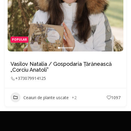
POPULAR
Vasilov Natalia / Gospodaria Ţărănească
„Corciu Anatoli”
+373079914125
Ceaiuri de plante uscate
+2
1097