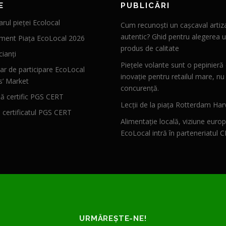
E
PUBLICĂRI
rul pieței Ecolocal
Cum recunoști un cașcaval artiz
autentic? Ghid pentru alegerea u
ment Piața EcoLocal 2026
produs de calitate
ianți
Piețele volante sunt o pepinieră
ar de participare EcoLocal
inovație pentru retailul mare, nu
s’ Market
concurență.
 certific PGS CERT
Lecții de la piața Rotterdam Har
ă certificatul PGS CERT
Alimentație locală, viziune euro
EcoLocal intră în parteneriatul 
URMĂREȘTE-NE!