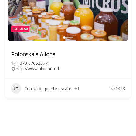
POPULAR
Polonskaia Aliona
+ 373 67652977
http://www.albinar.md
Ceaiuri de plante uscate
+1
1493