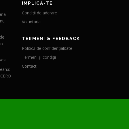
IMPLICĂ-TE
Condiții de aderare
anal
nui
Voluntariat
 de
TERMENI & FEEDBACK
 o
Politică de confidențialitate
Termeni și condiții
vest
Contact
peană:
CICERO