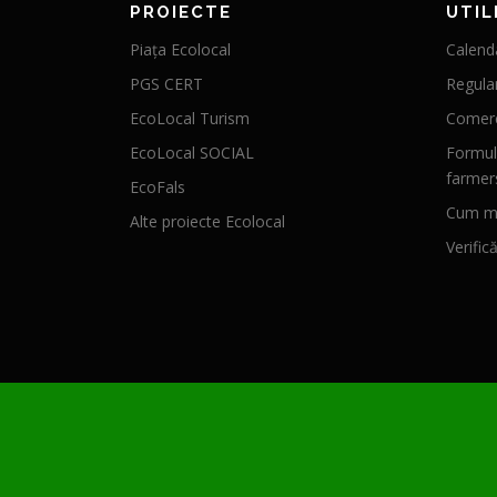
PROIECTE
UTIL
Piața Ecolocal
Calenda
PGS CERT
Regula
EcoLocal Turism
Comerc
EcoLocal SOCIAL
Formul
farmer
EcoFals
Cum mă
Alte proiecte Ecolocal
Verific