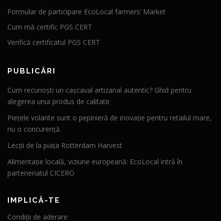
Formular de participare EcoLocal farmers’ Market
Cum mă certific PGS CERT
Verifică certificatul PGS CERT
PUBLICĂRI
Cum recunoști un cașcaval artizanal autentic? Ghid pentru
alegerea unui produs de calitate
Piețele volante sunt o pepinieră de inovație pentru retailul mare,
nu o concurență.
Lecții de la piața Rotterdam Harvest
Alimentație locală, viziune europeană: EcoLocal intră în
parteneriatul CICERO
IMPLICĂ-TE
Condiții de aderare