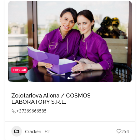
POPULAR
Zolotariova Aliona / COSMOS
LABORATORY S.R.L.
+37369666585
Crackeri
+2
254