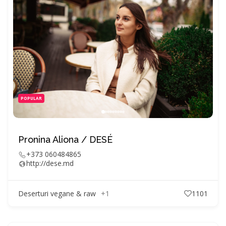
POPULAR
Pronina Aliona / DESÉ
+373 060484865
http://dese.md
Deserturi vegane & raw
+1
1101