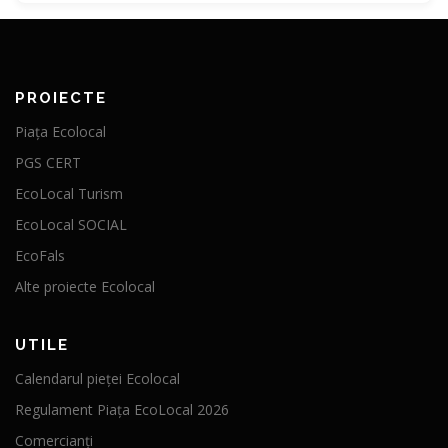
PROIECTE
Piața Ecolocal
PGS CERT
EcoLocal Turism
EcoLocal SOCIAL
EcoFals
Alte proiecte Ecolocal
UTILE
Calendarul pieței Ecolocal
Regulament Piața EcoLocal 2026
Comercianți