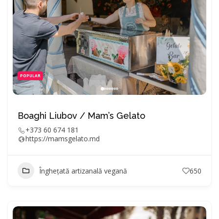
POPULAR
Boaghi Liubov / Mam’s Gelato
+373 60 674 181
https://mamsgelato.md
Înghețată artizanală vegană
650