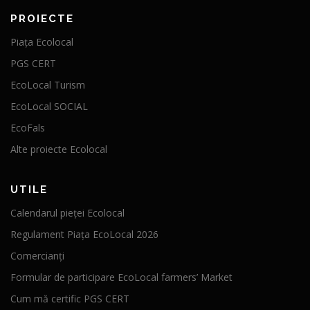
PROIECTE
Piața Ecolocal
PGS CERT
EcoLocal Turism
EcoLocal SOCIAL
EcoFals
Alte proiecte Ecolocal
UTILE
Calendarul pieței Ecolocal
Regulament Piața EcoLocal 2026
Comercianți
Formular de participare EcoLocal farmers’ Market
Cum mă certific PGS CERT