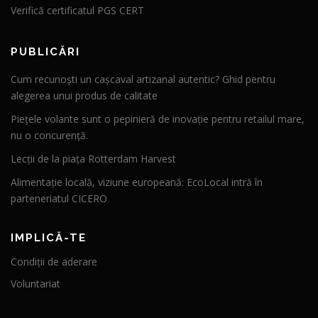
Verifică certificatul PGS CERT
PUBLICĂRI
Cum recunoști un cașcaval artizanal autentic? Ghid pentru
alegerea unui produs de calitate
Piețele volante sunt o pepinieră de inovație pentru retailul mare,
nu o concurență.
Lecții de la piața Rotterdam Harvest
Alimentație locală, viziune europeană: EcoLocal intră în
parteneriatul CICERO
IMPLICĂ-TE
Condiții de aderare
Voluntariat