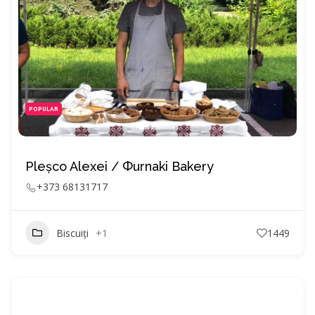
POPULAR
Pleșco Alexei / Фurnaki Bakery
+373 68131717
Biscuiți
+1
1449