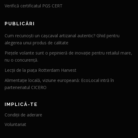
Verifică certificatul PGS CERT
PUBLICĂRI
Cum recunoști un cașcaval artizanal autentic? Ghid pentru
alegerea unui produs de calitate
Piețele volante sunt o pepinieră de inovație pentru retailul mare,
nu o concurență.
Lecții de la piața Rotterdam Harvest
Alimentație locală, viziune europeană: EcoLocal intră în
parteneriatul CICERO
IMPLICĂ-TE
Condiții de aderare
Voluntariat