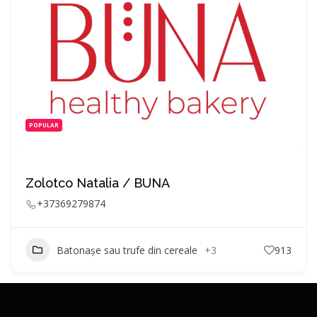
POPULAR
Zolotco Natalia / BUNA
+37369279874
Batonașe sau trufe din cereale
+3
913