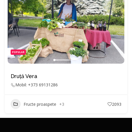
POPULAR
Druță Vera
Mobil: +373 69131286
Fructe proaspete
+3
2093