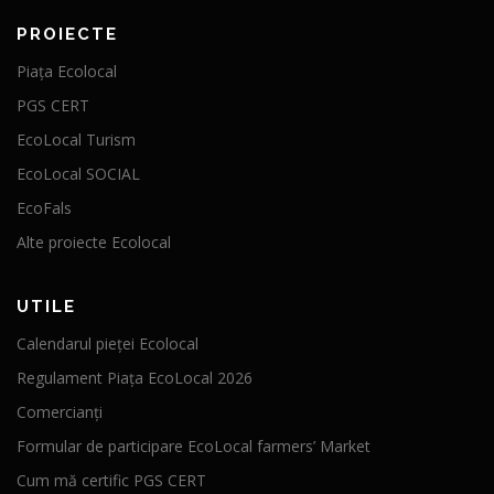
PROIECTE
Piața Ecolocal
PGS CERT
EcoLocal Turism
EcoLocal SOCIAL
EcoFals
Alte proiecte Ecolocal
UTILE
Calendarul pieței Ecolocal
Regulament Piața EcoLocal 2026
Comercianți
Formular de participare EcoLocal farmers’ Market
Cum mă certific PGS CERT