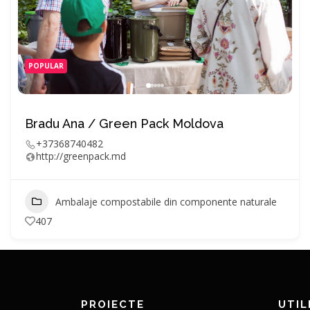
POPULAR
Bradu Ana / Green Pack Moldova
+37368740482
http://greenpack.md
Ambalaje compostabile din componente naturale
407
PROIECTE
UTIL