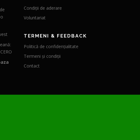
Condiții de aderare
 de
 o
Voluntariat
vest
TERMENI & FEEDBACK
peană:
Politică de confidențialitate
CICERO
Termeni și condiții
baza
Contact