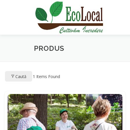
Sari
la
conținut
PRODUS
Caută
1
Items Found