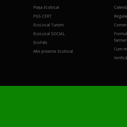
Piața Ecolocal
Calenda
PGS CERT
Regula
EcoLocal Turism
Comerc
EcoLocal SOCIAL
Formul
farmer
EcoFals
Cum mă
Alte proiecte Ecolocal
Verific