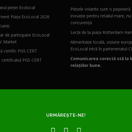
rul pieței Ecolocal
Piețele volante sunt o pepinieră
inovație pentru retailul mare, nu
ment Piața EcoLocal 2026
concurență.
ianți
Lecții de la piața Rotterdam Har
ar de participare EcoLocal
s’ Market
Alimentație locală, viziune euro
EcoLocal intră în parteneriatul 
 certific PGS CERT
Comunicarea corectă stă la 
ă certificatul PGS CERT
relațiilor bune.
URMĂREȘTE-NE!