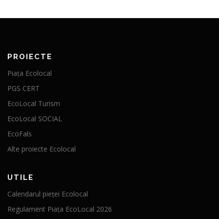
PROIECTE
Piața Ecolocal
PGS CERT
EcoLocal Turism
EcoLocal SOCIAL
EcoFals
Alte proiecte Ecolocal
UTILE
Calendarul pieței Ecolocal
Regulament Piața EcoLocal 2026