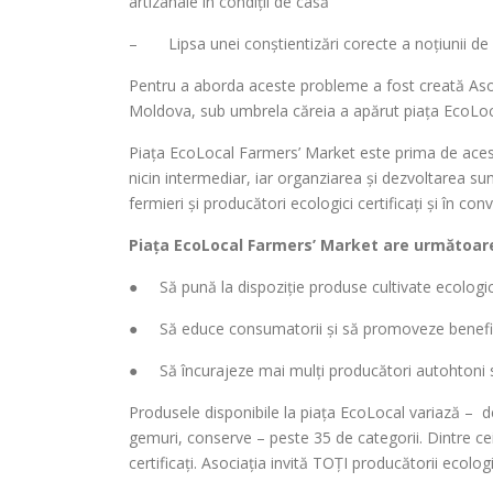
artizanale în condiții de casă
– Lipsa unei conștientizări corecte a noțiunii de 
Pentru a aborda aceste probleme a fost creată Asoci
Moldova, sub umbrela căreia a apărut piața EcoLoc
Piața EcoLocal Farmers’ Market este prima de acest
nicin intermediar, iar organziarea și dezvoltarea s
fermieri și producători ecologici certificați și în c
Piața EcoLocal Farmers’ Market are următoare
● Să pună la dispoziție produse cultivate ecologic s
● Să educe consumatorii și să promoveze beneficii
● Să încurajeze mai mulți producători autohtoni să 
Produsele disponibile la piața EcoLocal variază – de
gemuri, conserve – peste 35 de categorii. Dintre ce
certificați. Asociația invită TOȚI producătorii ecolog