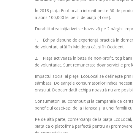
În 2018 piața EcoLocal a întrunit peste 50 de producă
a atins 100,000 lei pe zi de piață (4 ore).
Durabilitatea inițiativei se bazează pe 2 pârghii im
1. Echipa dispune de experiență practică în domeniul
de voluntari, atât în Moldova cât și în Occident
2. Piața activează în bază de non-profit, toți banii 
de voluntariat. Sunt remunerate doar serviciile prof
Impactul social al pieței EcoLocal se definește prin 
sâmbătă. Doleanțele consumatorilor indică necesita
orașului. Deocamdată echipa noastră nu are posibil
Consumatorii au contribuit și la campaniile de carit
beneficiul casei-azil de la Hansca și a unei familii cu
Pe de altă parte, comercianții de la piața EcoLocal
piața ca o platofrmă perfectă pentru a) promovarea p
de comercializare.