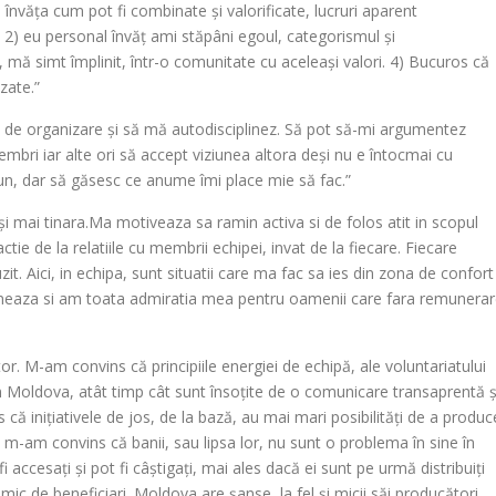
învăța cum pot fi combinate și valorificate, lucruri aparent
. 2) eu personal învăț ami stăpâni egoul, categorismul și
ă, mă simt împlinit, într-o comunitate cu aceleași valori. 4) Bucuros că
zate.”
i de organizare și să mă autodisciplinez. Să pot să-mi argumentez
 membri iar alte ori să accept viziunea altora deși nu e întocmai cu
n, dar să găsesc ce anume îmi place mie să fac.”
 mai tinara.Ma motiveaza sa ramin activa si de folos atit in scopul
actie de la relatiile cu membrii echipei, invat de la fiecare. Fiecare
t. Aici, in echipa, sunt situatii care ma fac sa ies din zona de confort
cineaza si am toata admiratia mea pentru oamenii care fara remunera
or. M-am convins că principiile energiei de echipă, ale voluntariatului
i în Moldova, atât timp cât sunt însoțite de o comunicare transaprentă ș
inițiativele de jos, de la bază, au mai mari posibilități de a produc
m-am convins că banii, sau lipsa lor, nu sunt o problema în sine în
 accesați și pot fi câștigați, mai ales dacă ei sunt pe urmă distribuiți
mic de beneficiari. Moldova are șanse, la fel și micii săi producători