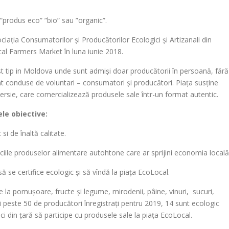
”produs eco” ”bio” sau ”organic”.
ația Consumatorilor și Producătorilor Ecologici și Artizanali din
al Farmers Market în luna iunie 2018.
 tip in Moldova unde sunt admiși doar producătorii în persoană, fără
unt conduse de voluntari – consumatori și producători. Piața susține
onversie, care comercializează produsele sale într-un format autentic.
le obiective:
i de înaltă calitate.
le produselor alimentare autohtone care ar sprijini economia locală
se certifice ecologic și să vîndă la piața EcoLocal.
 la pomușoare, fructe și legume, mirodenii, pâine, vinuri, sucuri,
i peste 50 de producători înregistrați pentru 2019, 14 sunt ecologic
ici din țară să participe cu produsele sale la piața EcoLocal.