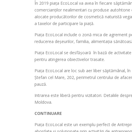
În 2019 piața EcoLocal va avea în fiecare săptămân
comercianților nealimentari cu produse autohtone de
alocate producătorilor de cosmetică naturistă vega
a taxelor de participare la piață.
Piața EcoLocal include o zonă mica de agrement pent
reducerea deșeurilor, familia, alimentația sănătoas
Piața EcoLocal se desfășoară în bază de activitate no
pentru atingerea obiectivelor trasate.
Piața EcoLocal are loc sub aer liber săptămânal, în 
Ștefan cel Mare, 202, perimetrul centrului de afac
pauză.
Intrarea este liberă pentru vizitatori. Detaliile d
Moldova.
CONTINUARE
Piața EcoLocal este un exemplu perfect de Antrepre
abordate și soluționate prin activități de antrepreno