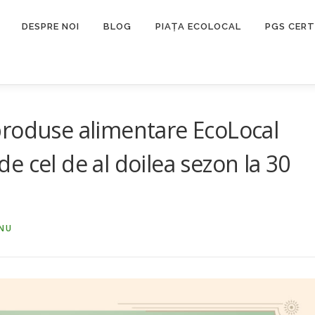
DESPRE NOI
BLOG
PIAȚA ECOLOCAL
PGS CERT
produse alimentare EcoLocal
 cel de al doilea sezon la 30
NU