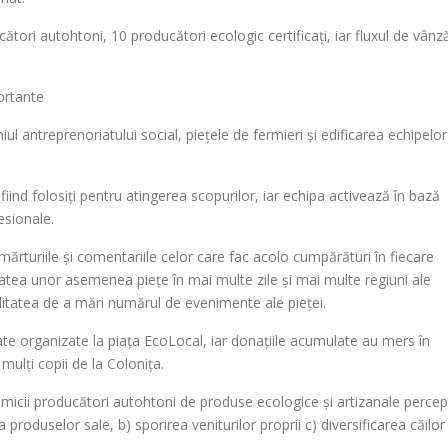
tori autohtoni, 10 producători ecologic certificați, iar fluxul de vânză
portante
 antreprenoriatului social, piețele de fermieri și edificarea echipelor
fiind folosiți pentru atingerea scopurilor, iar echipa activează în bază
esionale.
mărturiile și comentariile celor care fac acolo cumpărături în fiecare
tea unor asemenea piețe în mai multe zile și mai multe regiuni ale
itatea de a mări numărul de evenimente ale pieței.
ate organizate la piața EcoLocal, iar donațiile acumulate au mers în
 mulți copii de la Colonița.
, micii producători autohtoni de produse ecologice și artizanale percep
roduselor sale, b) sporirea veniturilor proprii c) diversificarea căilor