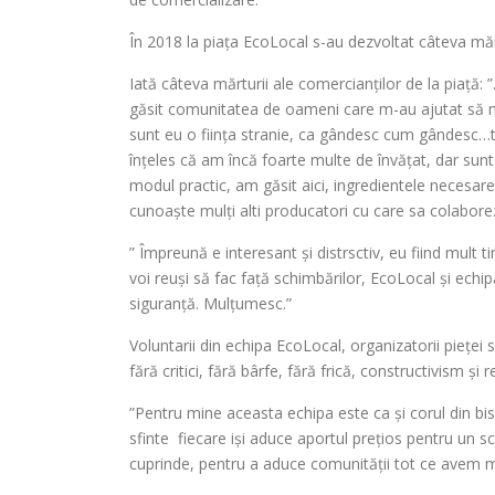
În 2018 la piața EcoLocal s-au dezvoltat câteva mărc
Iată câteva mărturii ale comercianților de la piață: 
găsit comunitatea de oameni care m-au ajutat să m
sunt eu o ființa stranie, ca gândesc cum gândesc…t
înțeles că am încă foarte multe de învățat, dar sunt
modul practic, am găsit aici, ingredientele necesare 
cunoaște mulți alti producatori cu care sa colaborez
” Împreună e interesant și distrsctiv, eu fiind mult 
voi reuși să fac față schimbărilor, EcoLocal și echip
siguranță. Mulțumesc.”
Voluntarii din echipa EcoLocal, organizatorii pieței
fără critici, fără bârfe, fără frică, constructivism 
”Pentru mine aceasta echipa este ca și corul din bi
sfinte fiecare iși aduce aportul prețios pentru un s
cuprinde, pentru a aduce comunității tot ce avem m