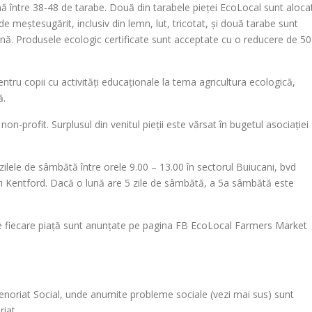
ă între 38-48 de tarabe. Două din tarabele pieței EcoLocal sunt aloca
 meștesugărit, inclusiv din lemn, lut, tricotat, și două tarabe sunt
nă. Produsele ecologic certificate sunt acceptate cu o reducere de 5
ru copii cu activități educaționale la tema agricultura ecologică,
ă.
n-profit. Surplusul din venitul pieții este vărsat în bugetul asociației
zilele de sâmbătă între orele 9.00 – 13.00 în sectorul Buiucani, bvd
eri Kentford. Dacă o lună are 5 zile de sâmbătă, a 5a sâmbătă este
espre fiecare piață sunt anunțate pe pagina FB EcoLocal Farmers Market
noriat Social, unde anumite probleme sociale (vezi mai sus) sunt
riat.