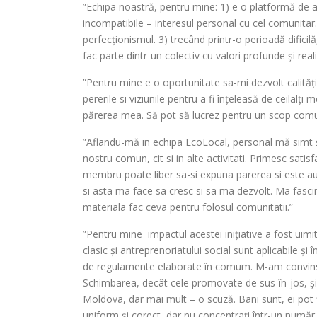
”Echipa noastră, pentru mine: 1) e o platformă de a 
incompatibile – interesul personal cu cel comunitar
perfecționismul. 3) trecând printr-o perioadă dificil
fac parte dintr-un colectiv cu valori profunde și reali
”Pentru mine e o oportunitate sa-mi dezvolt calităț
pererile si viziunile pentru a fi înțeleasă de ceilalți
părerea mea. Să pot să lucrez pentru un scop comu
”Aflandu-mă in echipa EcoLocal, personal mă simt și
nostru comun, cit si in alte activitati. Primesc satisf
membru poate liber sa-si expuna parerea si este auzi
si asta ma face sa cresc si sa ma dezvolt. Ma fas
materiala fac ceva pentru folosul comunitatii.”
”Pentru mine impactul acestei inițiative a fost uimit
clasic și antreprenoriatului social sunt aplicabile ș
de regulamente elaborate în comum. M-am convins că 
Schimbarea, decât cele promovate de sus-în-jos, și 
Moldova, dar mai mult – o scuză. Bani sunt, ei pot fi
uniform și corect, dar nu concentrați într-un număr 