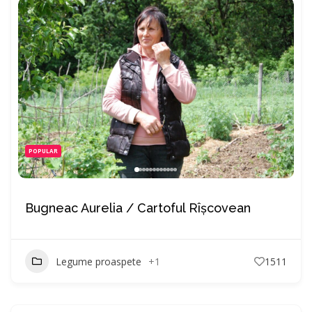
POPULAR
Bugneac Aurelia / Cartoful Rîșcovean
Legume proaspete
+1
1511