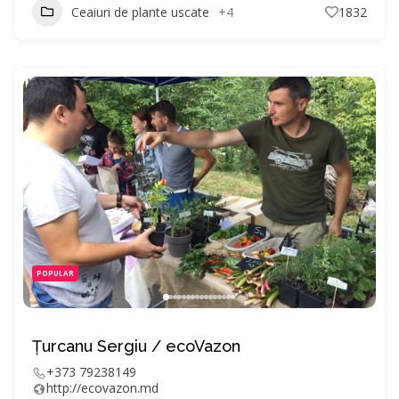
Ceaiuri de plante uscate
+4
1832
POPULAR
Țurcanu Sergiu / ecoVazon
+373 79238149
http://ecovazon.md