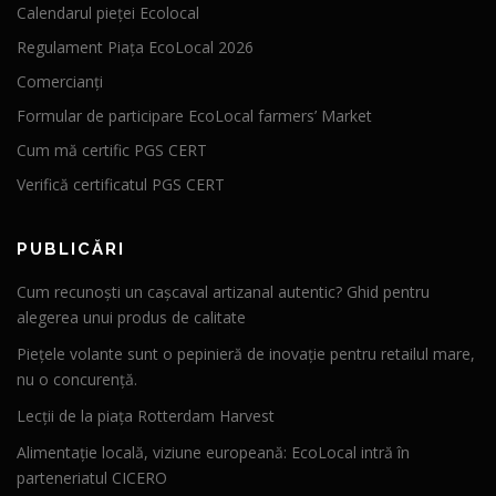
Calendarul pieței Ecolocal
Regulament Piața EcoLocal 2026
Comercianți
Formular de participare EcoLocal farmers’ Market
Cum mă certific PGS CERT
Verifică certificatul PGS CERT
PUBLICĂRI
Cum recunoști un cașcaval artizanal autentic? Ghid pentru
alegerea unui produs de calitate
Piețele volante sunt o pepinieră de inovație pentru retailul mare,
nu o concurență.
Lecții de la piața Rotterdam Harvest
Alimentație locală, viziune europeană: EcoLocal intră în
parteneriatul CICERO