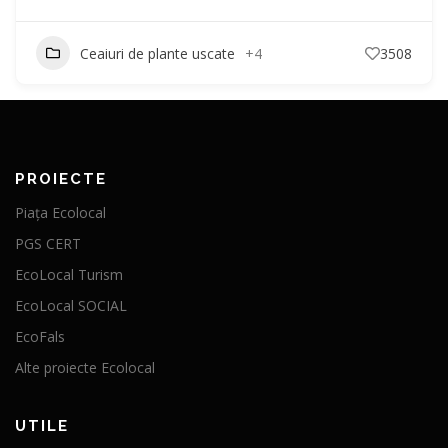
Ceaiuri de plante uscate
+4
3508
PROIECTE
Piața Ecolocal
PGS CERT
EcoLocal Turism
EcoLocal SOCIAL
EcoFals
Alte proiecte Ecolocal
UTILE