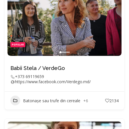
POPULAR
Babii Stela / VerdeGo
+373 69119659
https://www.facebook.com/Verdego.md/
Batonașe sau trufe din cereale
+6
2134