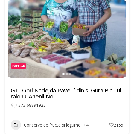
POPULAR
GT,, Gori Nadejda Pavel ” din s. Gura Bicului
raionul Anenii Noi.
+373 68891923
Conserve de fructe și legume
+4
2155