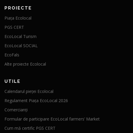
PROIECTE
Piața Ecolocal
PGS CERT
EcoLocal Turism
EcoLocal SOCIAL
EcoFals
Alte proiecte Ecolocal
UTILE
Calendarul pieței Ecolocal
Regulament Piața EcoLocal 2026
Comercianți
Formular de participare EcoLocal farmers’ Market
Cum mă certific PGS CERT