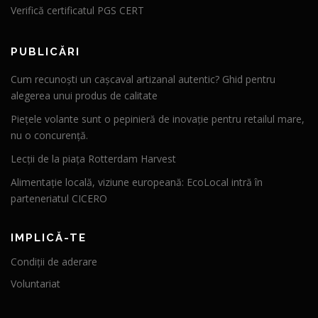
Verifică certificatul PGS CERT
PUBLICĂRI
Cum recunoști un cașcaval artizanal autentic? Ghid pentru
alegerea unui produs de calitate
Piețele volante sunt o pepinieră de inovație pentru retailul mare,
nu o concurență.
Lecții de la piața Rotterdam Harvest
Alimentație locală, viziune europeană: EcoLocal intră în
parteneriatul CICERO
IMPLICĂ-TE
Condiții de aderare
Voluntariat